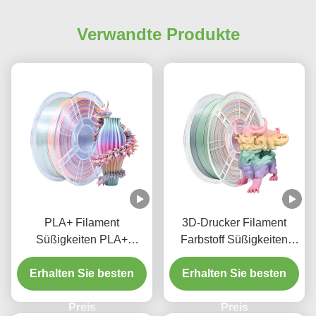
Verwandte Produkte
PLA+ Filament
3D-Drucker Filament
Süßigkeiten PLA+
Farbstoff Süßigkeiten
Seidenregenbogen 1,75
Regenbogen 1 kg PLA
mm 3D-Druckerfilament
Erhalten Sie besten
Erhalten Sie besten
Filament
Preis
Preis