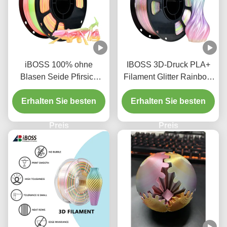
iBOSS 100% ohne
IBOSS 3D-Druck PLA+
Blasen Seide Pfirsich
Filament Glitter Rainbow
Hohe Festigkeit 1,75mm
1000g Durchmesser
Erhalten Sie besten
PLA+ 3D Prinitng
Erhalten Sie besten
1,75mm 3D-Druck
Filament
Filament
Preis
Preis