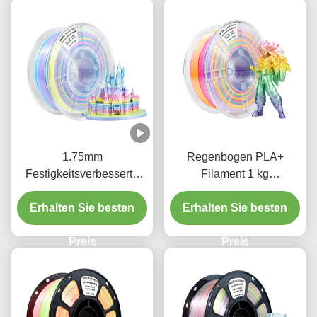
1.75mm
Regenbogen PLA+
Festigkeitsverbesserte
Filament 1 kg
Seide Macaroon
Durchmesser 1,75 mm
Erhalten Sie besten
Rainbow PLA+
Farbenfrohe Macaron 3D-
Erhalten Sie besten
Hochwertiges 3D-
Druckfilament
Druckerfilament
Preis
Preis