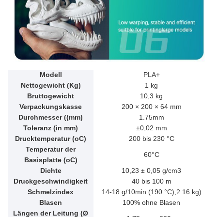
Modell
PLA+
Nettogewicht (Kg)
1 kg
Bruttogewicht
10,3 kg
Verpackungskasse
200 × 200 × 64 mm
Durchmesser ((mm)
1.75mm
Toleranz (in mm)
±0,02 mm
Drucktemperatur (oC)
200 bis 230 °C
Temperatur der
60°C
Basisplatte (oC)
Dichte
10,23 ± 0,05 g/cm3
Druckgeschwindigkeit
40 bis 100 m
Schmelzindex
14-18 g/10min (190 °C),2.16 kg)
Blasen
100% ohne Blasen
Längen der Leitung (Ø