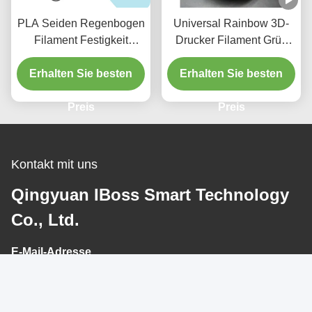
PLA Seiden Regenbogen
Universal Rainbow 3D-
Filament Festigkeit
Drucker Filament Grün
Verbesserte 3D Druck
Orange Rot Gold
Regenbogen Filament
Erhalten Sie besten
Festigkeit Erweiterte PLA
Erhalten Sie besten
Plus 1,75 mm
Preis
Preis
Kontakt mit uns
Qingyuan IBoss Smart Technology
Co., Ltd.
E-Mail-Adresse
info@iboss3d-export.com