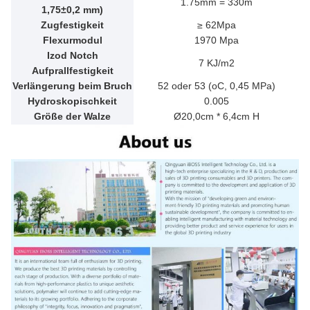
1.75mm = 330m
1,75±0,2 mm)
Zugfestigkeit
≥ 62Mpa
Flexurmodul
1970 Mpa
Izod Notch
7 KJ/m2
Aufprallfestigkeit
Verlängerung beim Bruch
52 oder 53 (oC, 0,45 MPa)
Hydroskopischkeit
0.005
Größe der Walze
Ø20,0cm * 6,4cm H