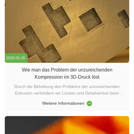
2025-02-26
Wie man das Problem der unzureichenden
Kompression im 3D-Druck löst
Durch die Behebung des Problems der unzureichenden
Extrusion verhindern wir Lücken und Detailverlust beim
Drucken des fertigen Produkts. Wenn Ihr 3D-Drucker
Weitere Informationen
während des Druckprozesses nicht genug Draht ablegt, kann
es zu einem Problem der unzureichenden Extrusion
kommen.Er kann diesen Betrag nicht ...