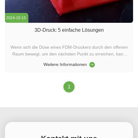
2024-10-15
3D-Druck: 5 einfache Lösungen
Wenn sich die Düse eines FDM-Druckers durch den offenen
Raum bewegt, um den nächsten Punkt zu erreichen, kann
geschmolzenes Plastik manchmal auslaufen, festgehen und
Weitere Informationen
an dem gedruckten Teil haften.Das nennt man "Stringing" im
3D-Druck., die auf dem 3D-gedruckten Bauteil Spinnennetz-
oder haarähnliche ...
1