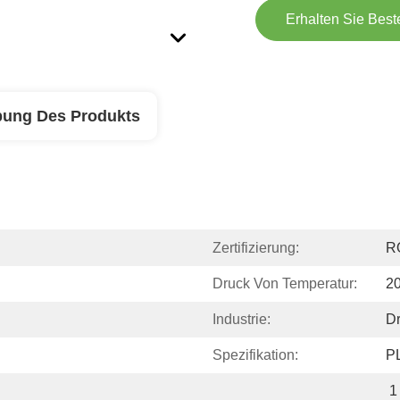
Erhalten Sie Best
bung Des Produkts
Zertifizierung:
R
Druck Von Temperatur:
20
Industrie:
D
Spezifikation:
P
1