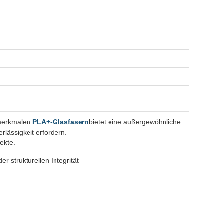
merkmalen.
PLA+-Glasfasern
bietet eine außergewöhnliche
erlässigkeit erfordern.
ekte.
 strukturellen Integrität