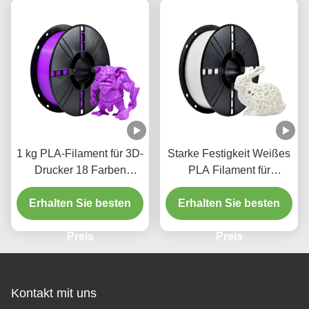
1 kg PLA-Filament für 3D-
Starke Festigkeit Weißes
Drucker 18 Farben
PLA Filament für
Blasefrei Lila Industrie
Desktop-Drucker in 200 X
Erhalten Sie besten
Erhalten Sie besten
200 X 64mm Box
Preis
Preis
Kontakt mit uns