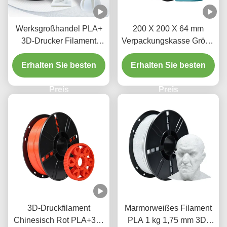
Werksgroßhandel PLA+
200 X 200 X 64 mm
3D-Drucker Filament
Verpackungskasse Größe
Weiß 1,75 mm 1 KG 3D-
PLA-Filament in Cyan für
Erhalten Sie besten
Druckmaterial
hochauflösenden 3D-
Erhalten Sie besten
Druck
Preis
Preis
3D-Druckfilament
Marmorweißes Filament
Chinesisch Rot PLA+3D-
PLA 1 kg 1,75 mm 3D-