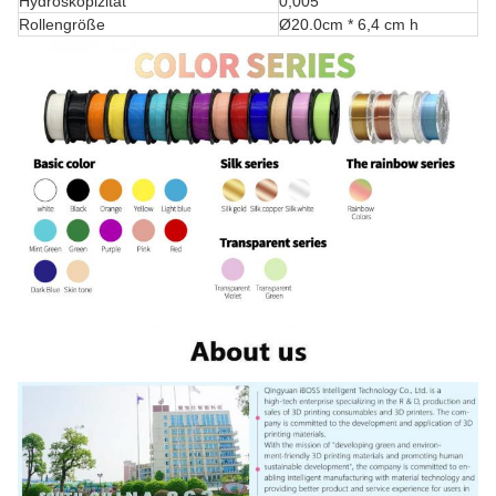
Hydroskopizität
0,005
Rollengröße
Ø20.0cm * 6,4 cm h