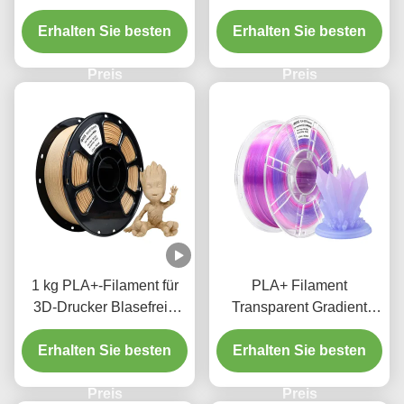
Drucker
Druckerfilament für 3D-
Filamentfestigkeit erhöht
Erhalten Sie besten
Erhalten Sie besten
Drucker
1,75 mm
Preis
Preis
1 kg PLA+-Filament für
PLA+ Filament
3D-Drucker Blasefreie
Transparent Gradient
gelbe Birnenholzindustrie
Doppelfarbe Rosa Rot
Erhalten Sie besten
Hellblau 1,75mm 3D-
Erhalten Sie besten
Druckfilament
Preis
Preis