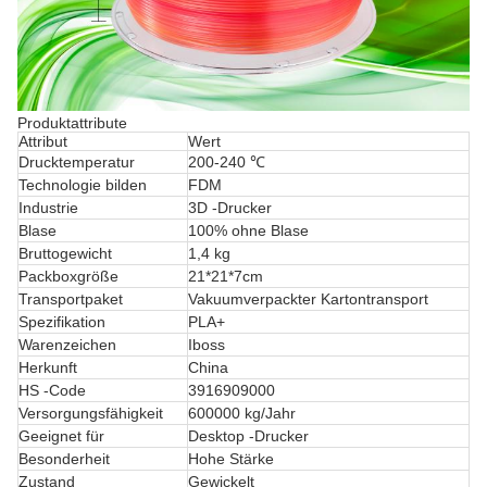
Produktattribute
Attribut
Wert
Drucktemperatur
200-240 ℃
Technologie bilden
FDM
Industrie
3D -Drucker
Blase
100% ohne Blase
Bruttogewicht
1,4 kg
Packboxgröße
21*21*7cm
Transportpaket
Vakuumverpackter Kartontransport
Spezifikation
PLA+
Warenzeichen
Iboss
Herkunft
China
HS -Code
3916909000
Versorgungsfähigkeit
600000 kg/Jahr
Geeignet für
Desktop -Drucker
Besonderheit
Hohe Stärke
Zustand
Gewickelt