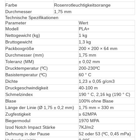
Farbe
Rosenrotleuchtigkeitsorange
Durchmesser
1,75 mm
Technische Spezifikationen
Parameter
Wert
Modell
PLA+
Nettogewicht (kg)
1 kg
Bruttogewicht
1,3 kg
Packboxgröße
200 × 200 × 64 mm
Durchmesser (mm)
1,75 mm
Toleranz (MM)
± 0,02 mm
Drucktemperatur (ºC)
200-230ºC
Basistemperatur (ºC)
60 ° C
Dichte
1,23 ± 0,05 g/cm3
Druckgeschwindigkeit
40-100 m
Schmelzindex
190 ° C, 2,16 kg (190 ° C)
Blase
100% ohne Blase
Länge der Linie (Ø 1,75 ± 0,2 mm)
1,75 mm = 330 m
Zugfestigkeit
≥ 62MPA
Biegermodul
1970 MPA
Izod Notch Impact Stärke
7KJ/m2
Dehnung in der Pause
52 oder 53 (ºC, 0,45 mPa)