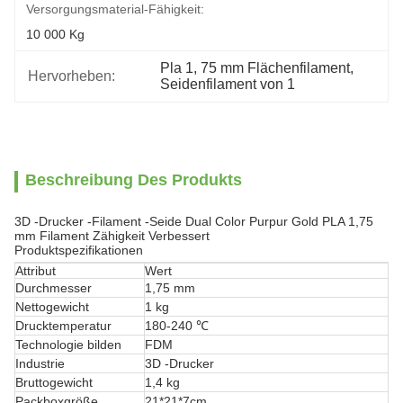
Versorgungsmaterial-Fähigkeit:
10 000 Kg
Pla 1
, 
75 mm Flächenfilament
, 
Hervorheben:
Seidenfilament von 1
Beschreibung Des Produkts
3D -Drucker -Filament -Seide Dual Color Purpur Gold PLA 1,75
mm Filament Zähigkeit Verbessert
Produktspezifikationen
Attribut
Wert
Durchmesser
1,75 mm
Nettogewicht
1 kg
Drucktemperatur
180-240 ℃
Technologie bilden
FDM
Industrie
3D -Drucker
Bruttogewicht
1,4 kg
Packboxgröße
21*21*7cm