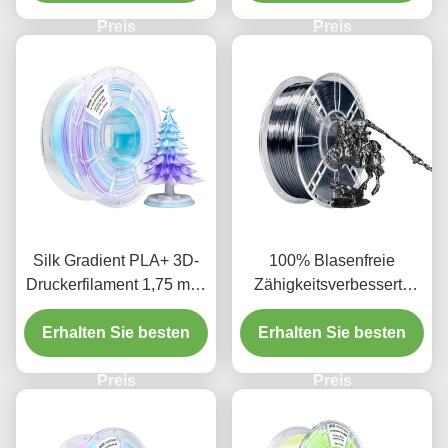
Preis
Preis
Silk Gradient PLA+ 3D-
100% Blasenfreie
Druckerfilament 1,75 mm,
Zähigkeitsverbesserte
Gradient Weiß Lila Blau 1
Seiden-Eisen-Schwarz-
kg Spul Tri-Color 3D-
Erhalten Sie besten
PLA-Filament für den 3D-
Erhalten Sie besten
Druckerfilament
Druck
Preis
Preis