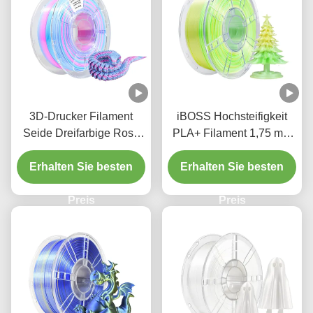
3D-Drucker Filament
iBOSS Hochsteifigkeit
Seide Dreifarbige Rose
PLA+ Filament 1,75 mm
Rot Blau Weiß 1000g
Gradient Gelb Grün Weiß
Erhalten Sie besten
Maßgenauigkeit +/-
Erhalten Sie besten
3D-Druckfilament
0,02mm
Preis
Preis