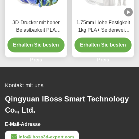
3D-Drucker mit hoher
1.75mm Hohe Festigkeit
Belastbarkeit PLA
1kg PLA+ Seidenweiß
Filament Seide
3D-Drucker Filament mit
Doppelfarbe Blau Gold
Erhalten Sie besten
individueller Anforderung
Erhalten Sie besten
1,75mm 3D-Druck
Preis
Preis
Kontakt mit uns
Qingyuan IBoss Smart Technology
Co., Ltd.
E-Mail-Adresse
info@iboss3d-export.com