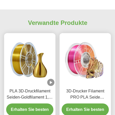
Verwandte Produkte
PLA 3D-Druckfilament
3D-Drucker Filament
Seiden-Goldfilament 1,75
PRO PLA Seide
mm 1 kg PLA 3D-
Dreifarbig Rotgold Lila
Erhalten Sie besten
Druckmaterial
Erhalten Sie besten
1,75 mm Filament