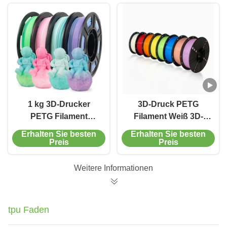
1 kg 3D-Drucker
3D-Druck PETG
PETG Filament
Filament Weiß 3D-
Halbtransparent
Drucker Festigkeit für
Erhalten Sie besten
Erhalten Sie besten
Gradient Farbe 3D-
FDM-Technologie
Preis
Preis
Druck
verbessert
Verbrauchsmaterialien
Weitere Informationen
tpu Faden