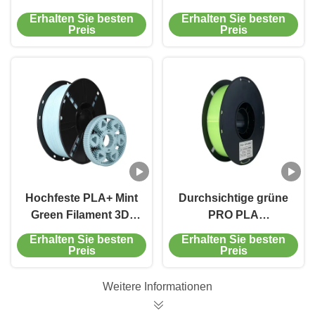
Filament
330M transparentes
Erhalten Sie besten
Erhalten Sie besten
Regenbogen 3D-
Preis
Preis
Druckfilament
Hochfeste PLA+ Mint
Durchsichtige grüne
Green Filament 3D-
PRO PLA
Druckerfilament für
professionelle 3D-
Erhalten Sie besten
Erhalten Sie besten
und Leistung 1000g
Druckerfilament für
Preis
Preis
den 3D-Druck
Weitere Informationen