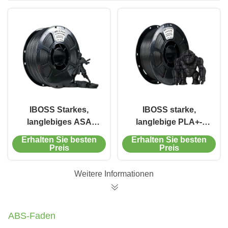
IBOSS Starkes,
IBOSS starke,
langlebiges ASA
langlebige PLA+-
Schwarz Carbonfaser
Kohlenstofffaser 3D-
Erhalten Sie besten
Erhalten Sie besten
3D-Drucker Filament
Druckerfilament 1,75
Preis
Preis
1,75mm Filament
mm schwarzes
Filament
Weitere Informationen
ABS-Faden