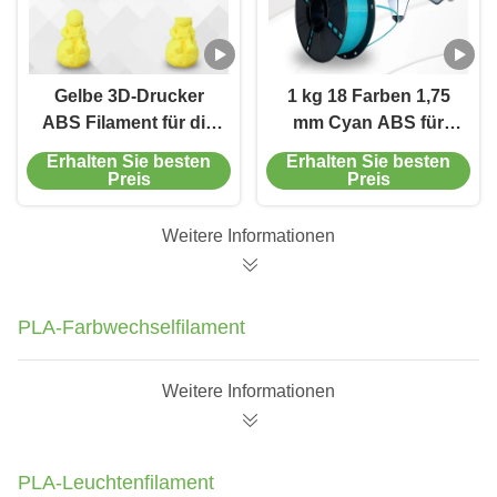
Gelbe 3D-Drucker
1 kg 18 Farben 1,75
ABS Filament für die
mm Cyan ABS für
Industrie
Desktop-Drucker mit
Erhalten Sie besten
Erhalten Sie besten
Drucktemperatur 170-
FDM-
Preis
Preis
230C
Formtechnologie
Weitere Informationen
PLA-Farbwechselfilament
Weitere Informationen
PLA-Leuchtenfilament