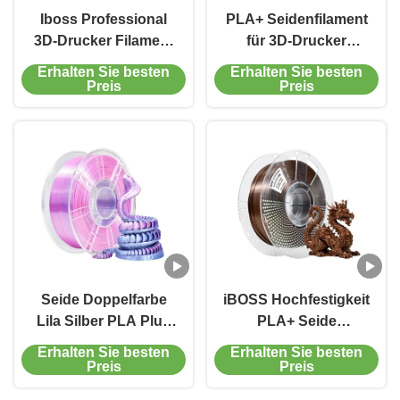
Iboss Professional
PLA+ Seidenfilament
3D-Drucker Filament
für 3D-Drucker
Matte Rose Rot
1,75mm Rot Orange
Erhalten Sie besten
Erhalten Sie besten
Orangenfestigkeit
Grün 1kg
Preis
Preis
verbessert PRO PLA+
Seide Doppelfarbe
iBOSS Hochfestigkeit
Lila Silber PLA Plus
PLA+ Seide
Filamentfestigkeit
Dunkelgold Filament
Erhalten Sie besten
Erhalten Sie besten
Verbessertes 3D-
1000g 3D-
Preis
Preis
Druckerfilament
Druckfilament