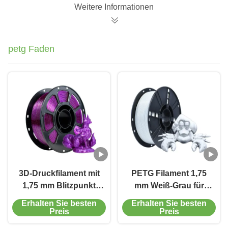
1,75mm
Weitere Informationen
petg Faden
3D-Druckfilament mit
PETG Filament 1,75
1,75 mm Blitzpunkt
mm Weiß-Grau für
Lila-Rot PETG-
dauerhafte Drucke in
Erhalten Sie besten
Erhalten Sie besten
Filament
3D-Druckfilamenten
Preis
Preis