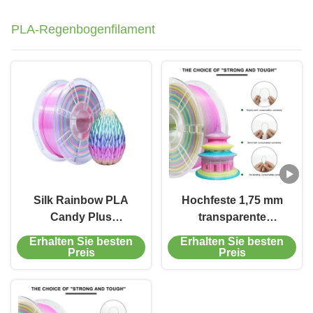
PLA-Regenbogenfilament
Silk Rainbow PLA
Hochfeste 1,75 mm
Candy Plus
transparente
Robustheit
Regenbogen
Erhalten Sie besten
Erhalten Sie besten
verbesserte 3D-
PLA+Filament für 3D-
Preis
Preis
Druckerfilament für
Druck Filament
glatten Druck