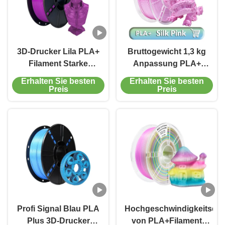
3D-Drucker Lila PLA+
Bruttogewicht 1,3 kg
Filament Starke
Anpassung PLA+
Zähigkeit für Drucke
Filament für 3D-
Erhalten Sie besten
Erhalten Sie besten
21*21*7cm
Drucker 1,75 mm
Preis
Preis
Verpackungskasse
Seidenrosa
Größe
Profi Signal Blau PLA
Hochgeschwindigkeitsdr
Plus 3D-Drucker
von PLA+Filament