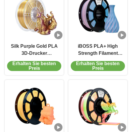
Silk Purple Gold PLA
iBOSS PLA+ High
3D-Drucker
Strength Filament
Filamentfestigkeit
1000g Matte Pink Blue
Erhalten Sie besten
Erhalten Sie besten
erhöhtes
1.75mm 3d Printing
Preis
Preis
Bruttogewicht 1,5 kg
Filament
für die Ausgabe