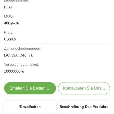
Modellnummer:
PLA+
MOQ:
48kg/rolls
Preis:
US$9.5
Zahlungsbedingungen:
L/C, D/A, D/P, T/T,
Versorgungsfähigkeit:
10000000kg
Erhalten Sie Besten Preis
Kontaktieren Sie Uns Jetzt
Einzelheiten
Beschreibung Des Produkts