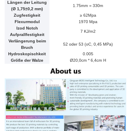
Längen der Leitung
1.75mm = 330m
(Ø 1,75±0,2 mm)
Zugfestigkeit
≥ 62Mpa
Flexurmodul
1970 Mpa
Izod Notch
7 KJ/m2
Aufprallfestigkeit
Verlängerung beim
52 oder 53 (oC, 0,45 MPa)
Bruch
Hydroskopischkeit
0.005
Größe der Walze
Ø20,0cm * 6,4cm H