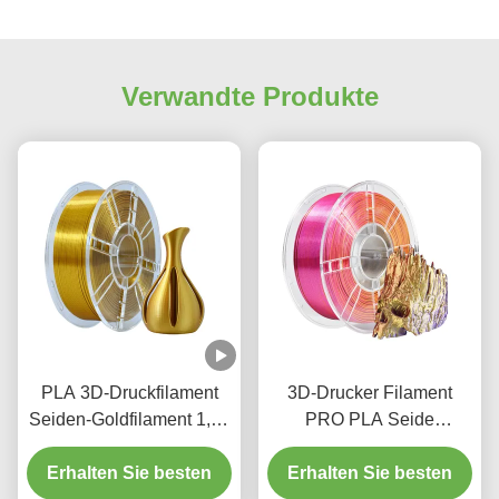
Verwandte Produkte
PLA 3D-Druckfilament
3D-Drucker Filament
Seiden-Goldfilament 1,75
PRO PLA Seide
mm 1 kg PLA 3D-
Dreifarbig Rotgold Lila
Erhalten Sie besten
Druckmaterial
Erhalten Sie besten
1,75 mm Filament