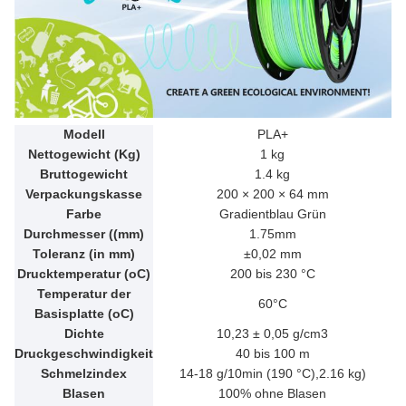
Modell
PLA+
Nettogewicht (Kg)
1 kg
Bruttogewicht
1.4 kg
Verpackungskasse
200 × 200 × 64 mm
Farbe
Gradientblau Grün
Durchmesser ((mm)
1.75mm
Toleranz (in mm)
±0,02 mm
Drucktemperatur (oC)
200 bis 230 °C
Temperatur der
60°C
Basisplatte (oC)
Dichte
10,23 ± 0,05 g/cm3
Druckgeschwindigkeit
40 bis 100 m
Schmelzindex
14-18 g/10min (190 °C),2.16 kg)
Blasen
100% ohne Blasen