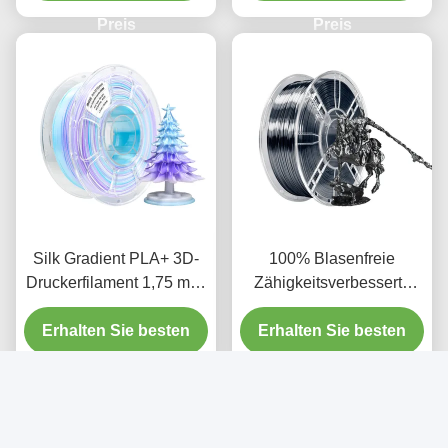
Preis
Preis
Silk Gradient PLA+ 3D-
100% Blasenfreie
Druckerfilament 1,75 mm,
Zähigkeitsverbesserte
Gradient Weiß Lila Blau 1
Seiden-Eisen-Schwarz-
kg Spul Tri-Color 3D-
Erhalten Sie besten
PLA-Filament für den 3D-
Erhalten Sie besten
Druckerfilament
Druck
Preis
Preis